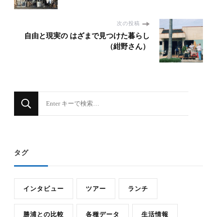
次の投稿
自由と現実の はざまで見つけた暮らし
（紺野さん）
な
に
か
お
タグ
探
し
で
インタビュー
ツアー
ランチ
す
か
勝浦との比較
各種データ
生活情報