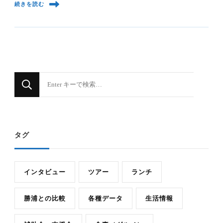
続きを読む
な
に
か
お
タグ
探
し
で
インタビュー
ツアー
ランチ
す
か
勝浦との比較
各種データ
生活情報
?