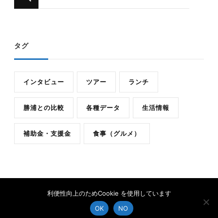
に
か
お
タグ
探
し
で
インタビュー
ツアー
ランチ
す
か
勝浦との比較
各種データ
生活情報
?
補助金・支援金
食事（グルメ）
利便性向上のためCookie を使用しています
Copyright 御宿 Life All Rights Reserved | Feminine Fashion |
Developed By
Rara Themes
. Powered by
WordPress
.
OK
NO