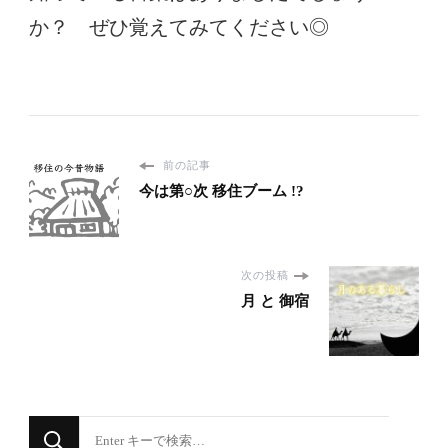
か？ ぜひ覚えてみてください◎
前の記事
今は第○次 移住ブーム !?
次の投稿
月 と 御宿
な