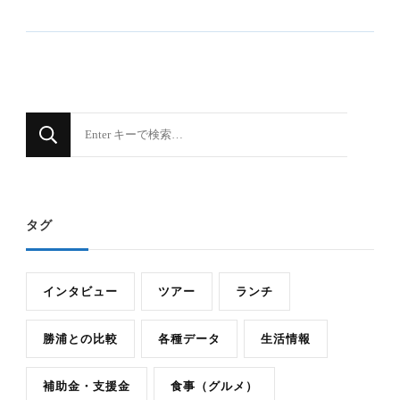
な
に
か
お
タグ
探
し
で
インタビュー
ツアー
ランチ
す
か
勝浦との比較
各種データ
生活情報
?
補助金・支援金
食事（グルメ）