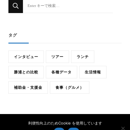
な
に
か
お
タグ
探
し
で
インタビュー
ツアー
ランチ
す
か
勝浦との比較
各種データ
生活情報
?
補助金・支援金
食事（グルメ）
利便性向上のためCookie を使用しています
Copyright 御宿 Life All Rights Reserved | Feminine Fashion |